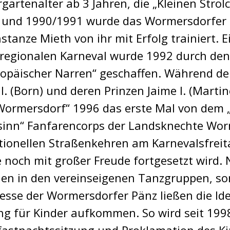
rtenalter ab 3 Jahren, die „Kleinen Strolche
 und 1990/1991 wurde das Wormersdorfer 
anze Mieth von ihr mit Erfolg trainiert. E
egionalen Karneval wurde 1992 durch den E
uropäischer Narren“ geschaffen. Während de
I. (Born) und deren Prinzen Jaime I. (Marti
Wormersdorf“ 1996 das erste Mal von dem „A
sinn“ Fanfarencorps der Landsknechte Wor
tionellen Straßenkehren am Karnevalsfreit
e noch mit großer Freude fortgesetzt wird. N
hen in den vereinseigenen Tanzgruppen, s
resse der Wormersdorfer Pänz ließen die Id
ng für Kinder aufkommen. So wird seit 199