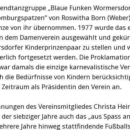
gendtanzgruppe „Blaue Funken Wormersdor
omburgspatzen“ von Roswitha Born (Weber)
nze von ihr übernommen. 1977 wurde das 
on dem Damenverein ausgewählt und gekürt
rsdorfer Kinderprinzenpaar zu stellen und
erlich fortgesetzt werden. Die Proklamatio
ar damals die einzige karnevalistische Ve
 die Bedürfnisse von Kindern berücksichtig
m Zeitraum als Präsidentin den Verein an.
nungen des Vereinsmitgliedes Christa Heine
der siebziger Jahre auch das „aus Spass an
ehrere Jahre hinweg stattfindende Fußballs