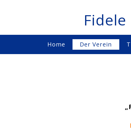
Fidele
Home
Der Verein
T
„