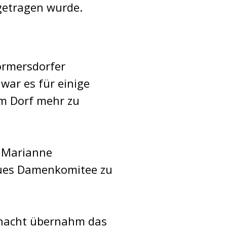
getragen wurde.
ormersdorfer
war es für einige
m Dorf mehr zu
d Marianne
eues Damenkomitee zu
stnacht übernahm das