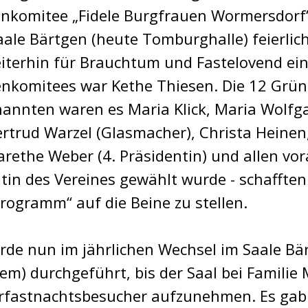
komitee „Fidele Burgfrauen Wormersdorf
ale Bärtgen (heute Tomburghalle) feierlich
eiterhin für Brauchtum und Fastelovend ein
nkomitees war Kethe Thiesen. Die 12 Grün
nannten waren es Maria Klick, Maria Wolfga
rtrud Warzel (Glasmacher), Christa Heinen,
rethe Weber (4. Präsidentin) und allen vo
ntin des Vereines gewählt wurde - schafften
rogramm“ auf die Beine zu stellen.
rde nun im jährlichen Wechsel im Saale Bä
m) durchgeführt, bis der Saal bei Familie 
erfastnachtsbesucher aufzunehmen. Es gab