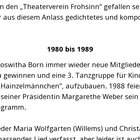
den „Theaterverein Frohsinn“ gefallen sei
hr aus diesem Anlass gedichtetes und kompo
1980 bis 1989
Roswitha Born immer wieder neue Mitglieder
 gewinnen und eine 3. Tanzgruppe für Kin
 „Hainzelmännchen“, aufzubauen. 1988 feie
einer Präsidentin Margarethe Weber sein 
ogramm.
der Maria Wolfgarten (Willems) und Chris
passendes Lied verfasst, aber leider ist auc