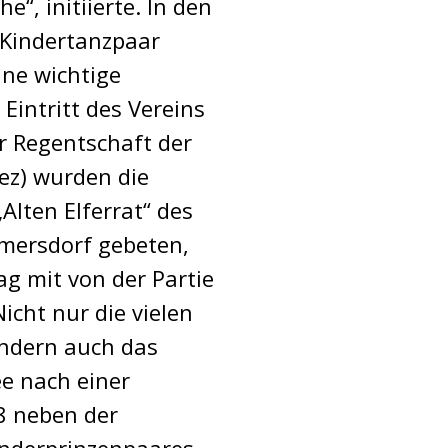
“, initiierte. In den
Kindertanzpaar
ine wichtige
intritt des Vereins
r Regentschaft der
nez) wurden die
lten Elferrat“ des
mersdorf gebeten,
ag mit von der Partie
icht nur die vielen
ondern auch das
ee nach einer
8 neben der