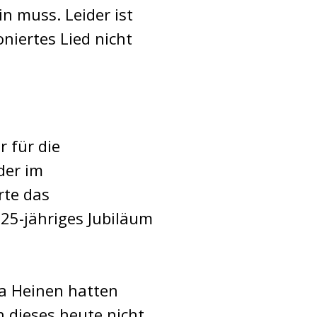
n muss. Leider ist
niertes Lied nicht
 für die
der im
rte das
25-jähriges Jubiläum
ta Heinen hatten
h dieses heute nicht