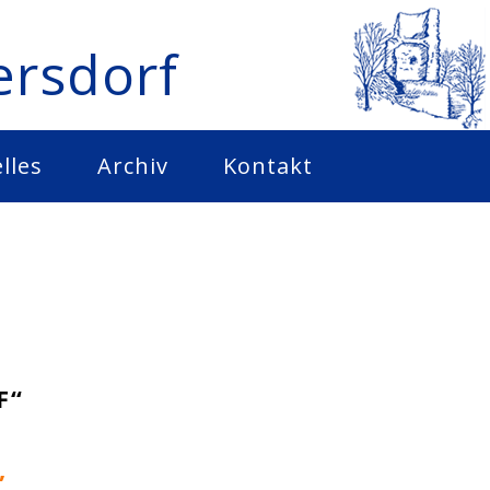
ersdorf
lles
Archiv
Kontakt
F“
,