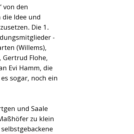
“ von den
 die Idee und
zusetzen. Die 1.
dungsmitglieder -
rten (Willems),
 Gertrud Flohe,
ran Evi Hamm, die
 es sogar, noch ein
rtgen und Saale
Maßhöfer zu klein
 selbstgebackene